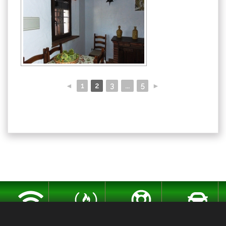
◄
1
2
3
...
5
►