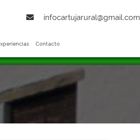
infocartujarural@gmail.co
xperiencias
Contacto