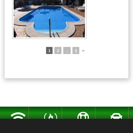
1
2
...
5
►